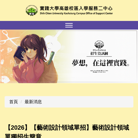
跳
到
主
要
內
容
區
首頁
最新消息
【2026】【藝術設計領域單招】藝術設計領域
單獨招生簡章