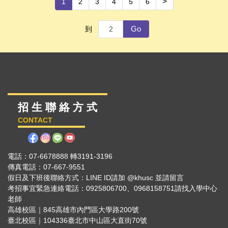
>
1
2
3
4
5
6
Go
到
招 生 聯 絡 方 式
CONTACT
電話：07-6678888 轉3191-3196
傳真電話：07-667-9551
假日及下班後聯絡方式：LINE ID請加 @khusc 並請留言
考招事宜緊急連絡電話：0925806700、0968158751請找入學中心
老師
高雄校區｜845高雄市內門區大學路200號
臺北校區｜104336臺北市中山區大直街70號