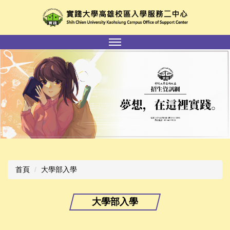
跳
到
主
要
內
容
區
首頁
大學部入學
大學部入學