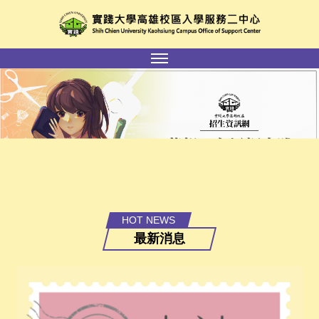
跳
到
主
要
內
容
區
HOT NEWS
最新消息