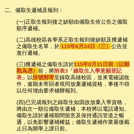
二、備取生遞補及報到：
(一)正取生報到後之缺額由備取生依公告之備取
順序遞補。
(二)高雄校區各學系正取生報到後缺額及獲遞補
之備取生名單，於
115年6月24日（三）
公告並
進行遞補。
(三)獲遞補之備取生請於
115年8月31日前（以郵
戳為憑）
前，將
附表3「錄取生入學意願登記
表」
以
掛號郵寄
至錄取高雄校區，並來電確認收
件，逾期未寄回者
視同放棄遞補資格，事後不得
以任何理由要求補辦報到。
(四)已完成報到之錄取生如因故放棄入學資格，
將由次一順位備取生遞補，本校將以電話通知。
備取生請於遞補期間留意及保持通訊管道之暢
通，以免影響遞補權益；備取生遞補作業最後截
止日為開學上課日前。