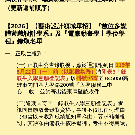
（更新遞補順序）
【2026】【藝術設計領域單招】『數位多媒
體遊戲設計學系』及『電腦動畫學士學位學
程』錄取名單
一、正取生報到：
(一) 正取生公告錄取後，應於通訊報到日
115年
6月22日（一）前（以郵戳為憑
）
將
附表3「錄
取生入學意願登記表」
以
掛號郵寄
至 845050高
雄市內門區大學路200號「入學服務二中
心」 收，並於寄出後來電確認收件。
(二)逾期未寄回「錄取生入學意願登記表」者，
視同自願放棄錄取資格，事後不得以任何理由
（包含以未收到成績通知單為由）要求補辦報
到，其缺額由備取生依序遞補，考生不得異議。