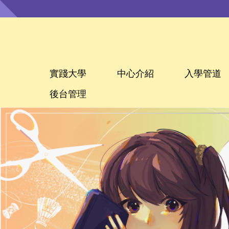
跳
到
主
要
內
容
區
實踐大學
中心介紹
入學管道
後台管理