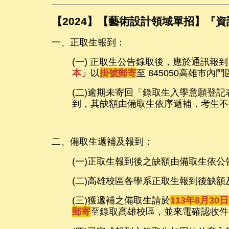
【2024】【藝術設計領域單招】『
一、正取生報到：
(一) 正取生公告錄取後，應於通訊報到
本」
以
掛號郵寄
至 845050高雄市
(二)逾期未寄回「錄取生入學意願登
到，其缺額由備取生依序遞補，考生不
二、備取生遞補及報到：
(一)正取生報到後之缺額由備取生依
(二)高雄校區各學系正取生報到後缺
(三)獲遞補之備取生請於
113年8月3
郵寄
至錄取高雄校區，並來電確認收件