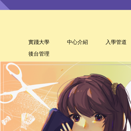
跳
到
主
要
內
容
區
實踐大學
中心介紹
入學管道
後台管理