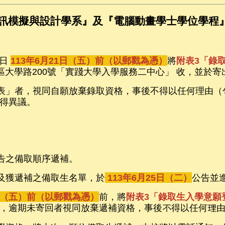
資訊模擬與設計學系』及『電腦動畫學士學位學程
日
113年6月21日（五）前（以郵戳為憑
）
將
附表3「錄
內門區大學路200號「實踐大學入學服務二中心」 收，並於
記表」者，視同自願放棄錄取資格，事後不得以任何理由
得異議。
公告之備取順序遞補。
額及獲遞補之備取生名單，於
113年6月25日（二）
公告並
0日（五）前（以郵戳為憑）
前，將
附表3「錄取生入學意願
，逾期未寄回者
視同放棄遞補資格，事後不得以任何理