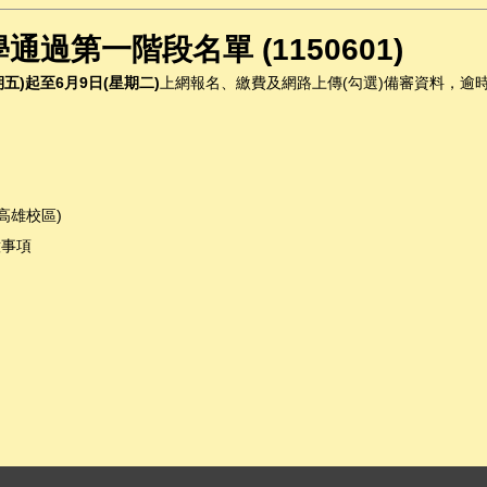
過第一階段名單 (1150601)
期五
)
起至
6
月
9
日
(
星期二
)
上網報名、繳費及網路上傳(勾選)備審資料，逾
高雄校區
)
意事項