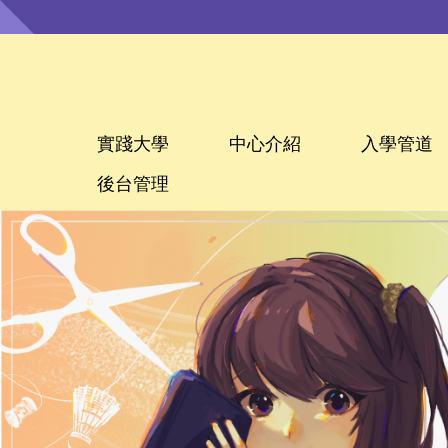
跳
到
主
要
內
容
區
實踐大學
中心介紹
入學管道
後台管理