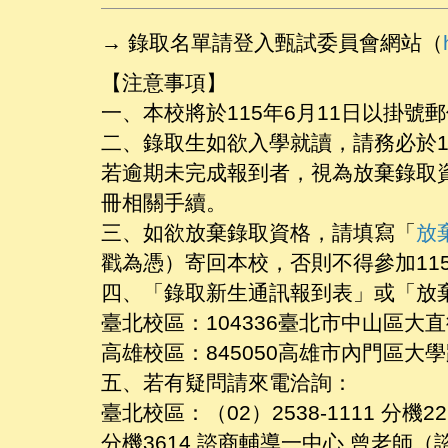
→ 錄取名單請登入甄試委員會網站（
【注意事項】
一、本校將於115年6月11日以掛
二、錄取生如欲入學就讀，請務必於1
若逾期未完成報到者，視為放棄錄取
冊相關手續。
三、如欲放棄錄取資格，請填寫
「
放
戳為憑）寄回本校，否則不得參加1
四、「錄取新生通訊報到表」或「放
臺北校區：104336臺北市中山區大
高雄校區：845050高雄市內門區大
五、若有疑問請來電洽詢：
臺北校區：（02）2538-1111 分
分機3614 諮商輔導一中心 曾老師