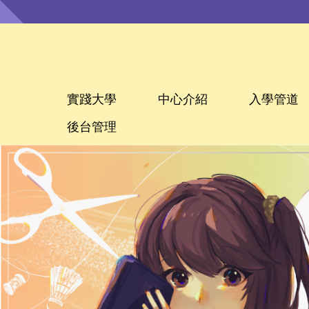
跳
到
主
要
內
容
區
實踐大學
中心介紹
入學管道
後台管理